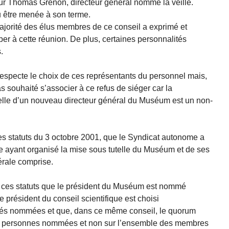
 Thomas Grenon, directeur général nommé la veille.
u être menée à son terme.
ajorité des élus membres de ce conseil a exprimé et
per à cette réunion. De plus, certaines personnalités
.
pecte le choix de ces représentants du personnel mais,
as souhaité s’associer à ce refus de siéger car la
telle d’un nouveau directeur général du Muséum est un non-
 les statuts du 3 octobre 2001, que le Syndicat autonome a
e ayant organisé la mise sous tutelle du Muséum et de ses
érale comprise.
 ces statuts que le président du Muséum est nommé
e président du conseil scientifique est choisi
tés nommées et que, dans ce même conseil, le quorum
des personnes nommées et non sur l’ensemble des membres