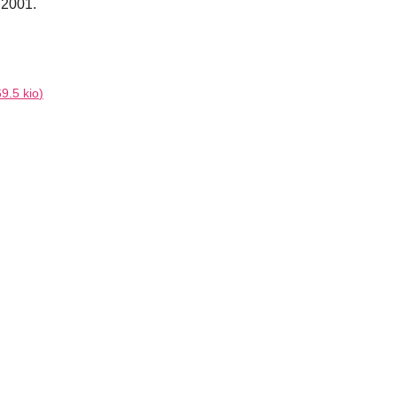
 2001.
69.5 kio
)