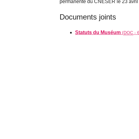
permanente du CNESER le 23 avril
Documents joints
Statuts du Muséum
(
DOC
-