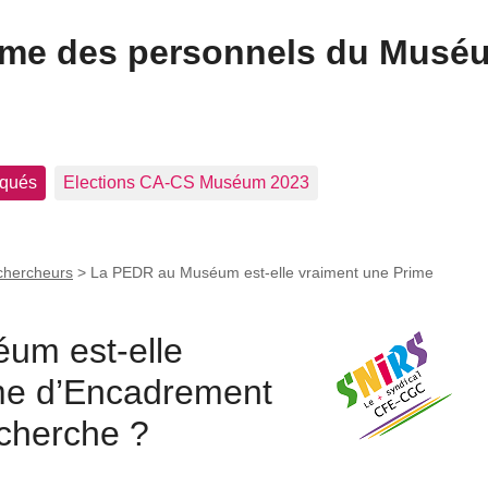
ome des personnels du Musé
qués
Elections CA-CS Muséum 2023
chercheurs
>
La PEDR au Muséum est-elle vraiment une Prime
um est-elle
me d’Encadrement
echerche ?