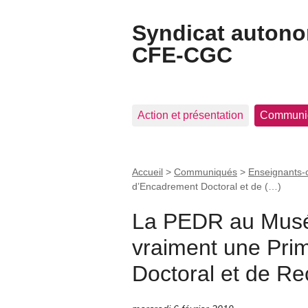
Syndicat auton
CFE-CGC
Action et présentation
Communi
Accueil
>
Communiqués
>
Enseignants-
d’Encadrement Doctoral et de (…)
La PEDR au Musé
vraiment une Pri
Doctoral et de R