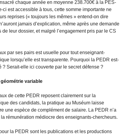
consacré chaque année en moyenne 238.700€ à la PES-
le-ci est accessible à tous, cette somme importante ne
ieurs reprises (« toujours les mêmes » entend-on dire
s n’auront jamais d’explication, même après une demande
de leur dossier, et malgré l’engagement pris par le CS
ux par ses pairs est usuelle pour tout enseignant-
ique lorsqu’elle est transparente. Pourquoi la PEDR est-
? Serait-elle ici couverte par le secret défense ?
 géométrie variable
naux de cette PEDR reposent clairement sur la
fique des candidats, la pratique au Muséum laisse
aire une espèce de complément de salaire. La PEDR n’a
 la rémunération médiocre des enseignants-chercheurs.
pour la PEDR sont les publications et les productions