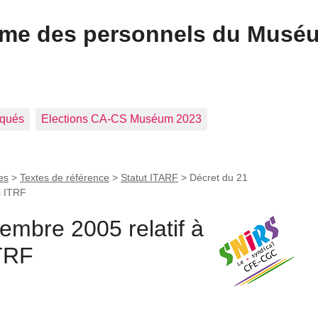
ome des personnels du Musé
qués
Elections CA-CS Muséum 2023
es
>
Textes de référence
>
Statut ITARF
>
Décret du 21
s ITRF
embre 2005 relatif à
ITRF